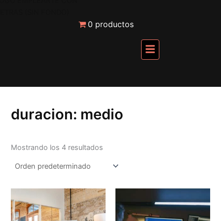
Ir
carrito
al
0 productos
contenido
Menú
duracion: medio
Mostrando los 4 resultados