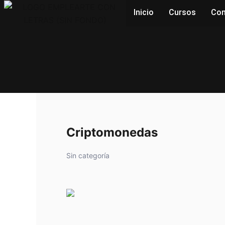
Ir
Inicio
Cursos
Con
al
contenido
Criptomonedas
Sin categoría