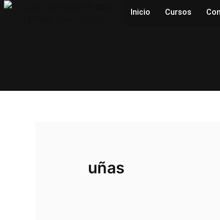
Ir
Inicio
Cursos
Con
al
contenido
uñas