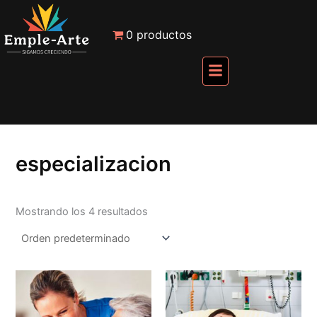
Ir
carrito
al
0 productos
contenido
Menú
especializacion
Mostrando los 4 resultados