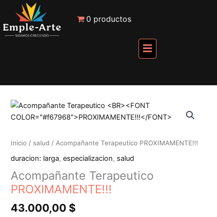
Ir
carrito
al
0 productos
contenido
Menú
Acompañante
Terapeutico
PROXIMAMENTE!!!
cantidad
Inicio
/
salud
/ Acompañante Terapeutico PROXIMAMENTE!!!
duracion: larga
,
especializacion
,
salud
Acompañante Terapeutico
PROXIMAMENTE!!!
43.000,00
$