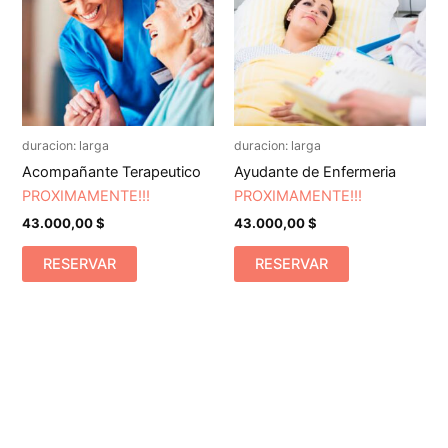
duracion: larga
duracion: larga
Acompañante Terapeutico
Ayudante de Enfermeria
PROXIMAMENTE!!!
PROXIMAMENTE!!!
43.000,00
$
43.000,00
$
RESERVAR
RESERVAR